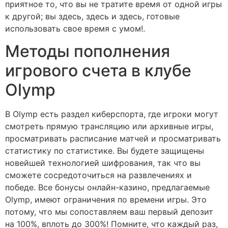
приятное то, что вы не тратите время от одной игры
к другой; вы здесь, здесь и здесь, готовые
использовать свое время с умом!.
Методы пополнения
игрового счета в клубе
Olymp
В Olymp есть раздел киберспорта, где игроки могут
смотреть прямую трансляцию или архивные игры,
просматривать расписание матчей и просматривать
статистику по статистике. Вы будете защищены
новейшей технологией шифрования, так что вы
сможете сосредоточиться на развлечениях и
победе. Все бонусы онлайн-казино, предлагаемые
Olymp, имеют ограничения по времени игры. Это
потому, что мы сопоставляем ваш первый депозит
на 100%, вплоть до 300%! Помните, что каждый раз,