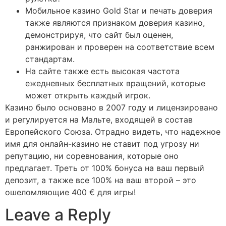
Мобильное казино Gold Star и печать доверия
также являются признаком доверия казино,
демонстрируя, что сайт был оценен,
ранжирован и проверен на соответствие всем
стандартам.
На сайте также есть высокая частота
ежедневных бесплатных вращений, которые
может открыть каждый игрок.
Казино было основано в 2007 году и лицензировано
и регулируется на Мальте, входящей в состав
Европейского Союза. Отрадно видеть, что надежное
имя для онлайн-казино не ставит под угрозу ни
репутацию, ни соревнования, которые оно
предлагает. Треть от 100% бонуса на ваш первый
депозит, а также все 100% на ваш второй – это
ошеломляющие 400 € для игры!
Leave a Reply