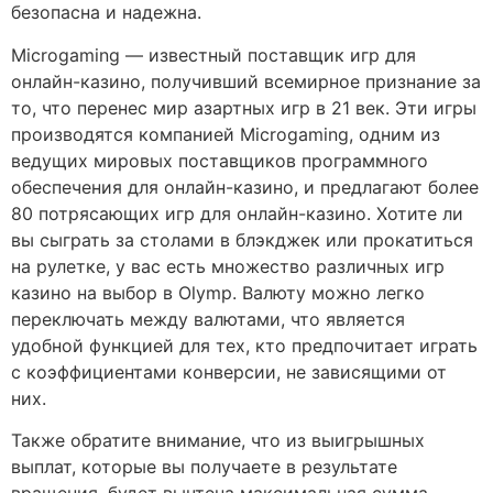
безопасна и надежна.
Microgaming — известный поставщик игр для
онлайн-казино, получивший всемирное признание за
то, что перенес мир азартных игр в 21 век. Эти игры
производятся компанией Microgaming, одним из
ведущих мировых поставщиков программного
обеспечения для онлайн-казино, и предлагают более
80 потрясающих игр для онлайн-казино. Хотите ли
вы сыграть за столами в блэкджек или прокатиться
на рулетке, у вас есть множество различных игр
казино на выбор в Olymp. Валюту можно легко
переключать между валютами, что является
удобной функцией для тех, кто предпочитает играть
с коэффициентами конверсии, не зависящими от
них.
Также обратите внимание, что из выигрышных
выплат, которые вы получаете в результате