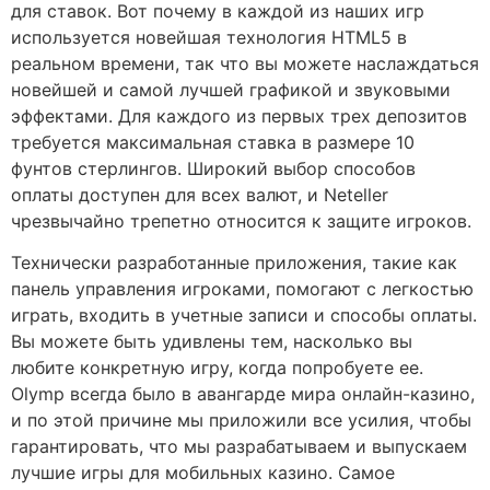
для ставок. Вот почему в каждой из наших игр
используется новейшая технология HTML5 в
реальном времени, так что вы можете наслаждаться
новейшей и самой лучшей графикой и звуковыми
эффектами. Для каждого из первых трех депозитов
требуется максимальная ставка в размере 10
фунтов стерлингов. Широкий выбор способов
оплаты доступен для всех валют, и Neteller
чрезвычайно трепетно относится к защите игроков.
Технически разработанные приложения, такие как
панель управления игроками, помогают с легкостью
играть, входить в учетные записи и способы оплаты.
Вы можете быть удивлены тем, насколько вы
любите конкретную игру, когда попробуете ее.
Olymp всегда было в авангарде мира онлайн-казино,
и по этой причине мы приложили все усилия, чтобы
гарантировать, что мы разрабатываем и выпускаем
лучшие игры для мобильных казино. Самое