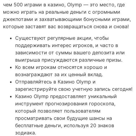
чем 500 играми в казино, Olymp — это место, где
можно играть на реальные деньги с огромными
джекпотами и захватывающими бонусными играми,
которые заставят вас возвращаться снова и снова!
Существуют регулярные акции, чтобы
поддерживать интерес игроков, и часто в
зависимости от суммы вашего депозита или
выигрыша присуждаются различные призы.
Ко всем игрокам относятся хорошо и
вознаграждают за их ценный вклад.
Отправляйтесь в Казино Olymp и
зарегистрируйте свою учетную запись сегодня!
Казино Olymp предоставляет уникальный
инструмент прогнозирования гороскопа,
который позволяет пользователям
просматривать свои будущие шансы на
бесплатные деньги, используя 20 знаков
зодиака.