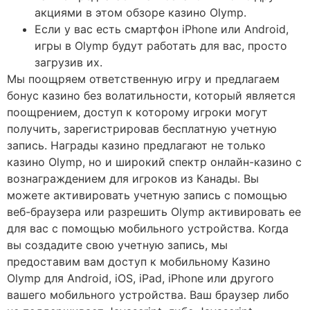
акциями в этом обзоре казино Olymp.
Если у вас есть смартфон iPhone или Android,
игры в Olymp будут работать для вас, просто
загрузив их.
Мы поощряем ответственную игру и предлагаем
бонус казино без волатильности, который является
поощрением, доступ к которому игроки могут
получить, зарегистрировав бесплатную учетную
запись. Награды казино предлагают не только
казино Olymp, но и широкий спектр онлайн-казино с
вознаграждением для игроков из Канады. Вы
можете активировать учетную запись с помощью
веб-браузера или разрешить Olymp активировать ее
для вас с помощью мобильного устройства. Когда
вы создадите свою учетную запись, мы
предоставим вам доступ к мобильному Казино
Olymp для Android, iOS, iPad, iPhone или другого
вашего мобильного устройства. Ваш браузер либо