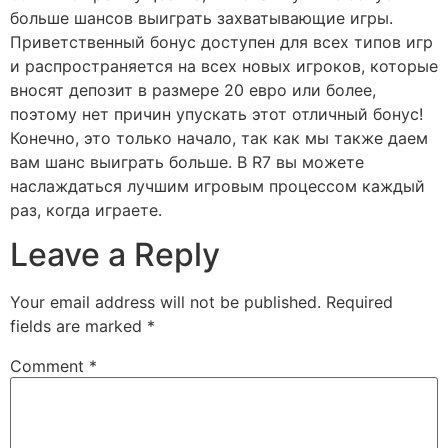
больше шансов выиграть захватывающие игры.
Приветственный бонус доступен для всех типов игр
и распространяется на всех новых игроков, которые
вносят депозит в размере 20 евро или более,
поэтому нет причин упускать этот отличный бонус!
Конечно, это только начало, так как мы также даем
вам шанс выиграть больше. В R7 вы можете
наслаждаться лучшим игровым процессом каждый
раз, когда играете.
Leave a Reply
Your email address will not be published.
Required
fields are marked
*
Comment
*