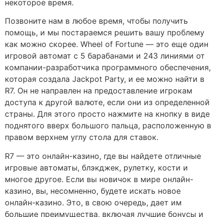
некоторое время.
Позвоните нам в любое время, чтобы получить
помощь, и мы постараемся решить вашу проблему
как можно скорее. Wheel of Fortune — это еще один
игровой автомат с 5 барабанами и 243 линиями от
компании-разработчика программного обеспечения,
которая создала Jackpot Party, и ее можно найти в
R7. Он не направлен на предоставление игрокам
доступа к другой валюте, если они из определенной
страны. Для этого просто нажмите на кнопку в виде
поднятого вверх большого пальца, расположенную в
правом верхнем углу стола для ставок.
R7 — это онлайн-казино, где вы найдете отличные
игровые автоматы, блэкджек, рулетку, кости и
многое другое. Если вы новичок в мире онлайн-
казино, вы, несомненно, будете искать новое
онлайн-казино. Это, в свою очередь, дает им
большие преимущества, включая лучшие бонусы и