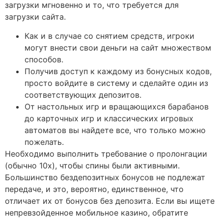
загрузки мгновенно и то, что требуется для
загрузки сайта.
Как и в случае со снятием средств, игроки
могут внести свои деньги на сайт множеством
способов.
Получив доступ к каждому из бонусных кодов,
просто войдите в систему и сделайте один из
соответствующих депозитов.
От настольных игр и вращающихся барабанов
до карточных игр и классических игровых
автоматов вы найдете все, что только можно
пожелать.
Необходимо выполнить требование о пролонгации
(обычно 10x), чтобы спины были активными.
Большинство бездепозитных бонусов не подлежат
передаче, и это, вероятно, единственное, что
отличает их от бонусов без депозита. Если вы ищете
непревзойденное мобильное казино, обратите