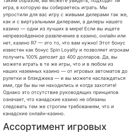
Таким образом, вы можете увидеть, подходит ли
игра, в которую вы собираетесь играть. Мы
упростили для вас игру с живыми дилерами так же,
как и с виртуальными дилерами, а дилеры нашего
казино — одни из лучших в мире! Если вы ищете
непревзойденное развлечение в казино, онлайн или
нет, казино R7 — это то, что вам нужно! Этот бонус
известен как бонус Spin Loyalty и позволяет игрокам
получить 100% депозит до 400 долларов. Да, вы
можете играть в те же игры, что и в любом из
наших наземных казино — от игровых автоматов до
рулетки и блэкджека — и вы можете наслаждаться
ими, где бы вы ни находились и когда захотите!
Однако это отсутствие руководящих принципов
означает, что канадские казино не обязаны
следовать тем же строгим требованиям, что и
канадские онлайн-казино.
Ассортимент игровых