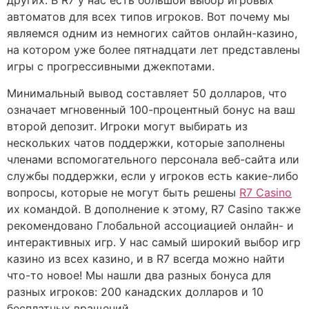
других. В R7 у нас есть большой выбор игровых
автоматов для всех типов игроков. Вот почему мы
являемся одним из немногих сайтов онлайн-казино,
на котором уже более пятнадцати лет представлены
игры с прогрессивными джекпотами.
Минимальный вывод составляет 50 долларов, что
означает мгновенный 100-процентный бонус на ваш
второй депозит. Игроки могут выбирать из
нескольких чатов поддержки, которые заполнены
членами вспомогательного персонала веб-сайта или
службы поддержки, если у игроков есть какие-либо
вопросы, которые не могут быть решены
R7 Casino
их командой. В дополнение к этому, R7 Casino также
рекомендовано Глобальной ассоциацией онлайн- и
интерактивных игр. У нас самый широкий выбор игр
казино из всех казино, и в R7 всегда можно найти
что-то новое! Мы нашли два разных бонуса для
разных игроков: 200 канадских долларов и 10
бесплатных вращений.