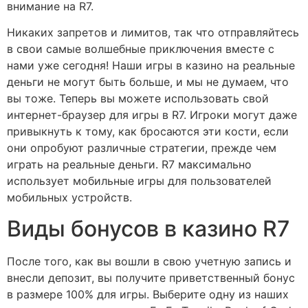
внимание на R7.
Никаких запретов и лимитов, так что отправляйтесь
в свои самые волшебные приключения вместе с
нами уже сегодня! Наши игры в казино на реальные
деньги не могут быть больше, и мы не думаем, что
вы тоже. Теперь вы можете использовать свой
интернет-браузер для игры в R7. Игроки могут даже
привыкнуть к тому, как бросаются эти кости, если
они опробуют различные стратегии, прежде чем
играть на реальные деньги. R7 максимально
использует мобильные игры для пользователей
мобильных устройств.
Виды бонусов в казино R7
После того, как вы вошли в свою учетную запись и
внесли депозит, вы получите приветственный бонус
в размере 100% для игры. Выберите одну из наших