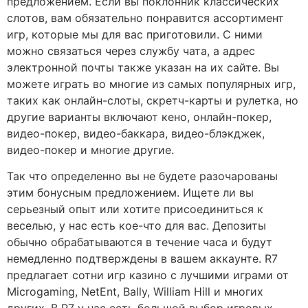
предложением. Если вы поклонник классических
слотов, вам обязательно понравится ассортимент
игр, которые мы для вас приготовили. С ними
можно связаться через службу чата, а адрес
электронной почты также указан на их сайте. Вы
можете играть во многие из самых популярных игр,
таких как онлайн-слоты, скретч-карты и рулетка, но
другие варианты включают кено, онлайн-покер,
видео-покер, видео-баккара, видео-блэкджек,
видео-покер и многие другие.
Так что определенно вы не будете разочарованы
этим бонусным предложением. Ищете ли вы
серьезный опыт или хотите присоединиться к
веселью, у нас есть кое-что для вас. Депозиты
обычно обрабатываются в течение часа и будут
немедленно подтверждены в вашем аккаунте. R7
предлагает сотни игр казино с лучшими играми от
Microgaming, NetEnt, Bally, William Hill и многих