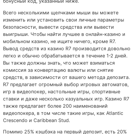
бонусный код, указанный ниже.
Всего несколькими щелчками мыши вы можете
изменить или установить свои личные параметры
безопасности, вывести средства или вывести
выигрыши. Чтобы найти лучшее в онлайн-казино и
мобильном казино, не ищите ничего, кроме R7.
Вывод средств из казино R7 производится довольно
легко и обычно обрабатывается в течение 1-2 дней.
Вы также должны знать, что может взиматься
комиссия за конвертацию валюты или снятие
средств, в зависимости от вашего метода депозита.
R7 предлагает огромный выбор игровых автоматов,
игр в видеопокер, настольные игры, спортивные
ставки и даже несколько казуальных игр. Казино R7
также предлагает более 200 наименований
видеопокера, в том числе такие игры, как Atlantic
Crescendo и Caribbean Stud.
Помимо 25% кэшбэка на первый депозит, есть 20%