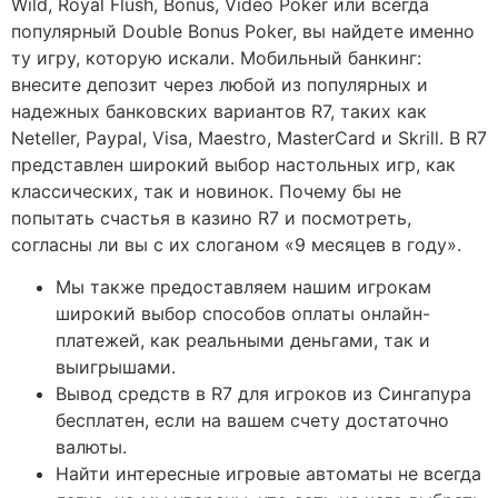
Wild, Royal Flush, Bonus, Video Poker или всегда
популярный Double Bonus Poker, вы найдете именно
ту игру, которую искали. Мобильный банкинг:
внесите депозит через любой из популярных и
надежных банковских вариантов R7, таких как
Neteller, Paypal, Visa, Maestro, MasterCard и Skrill. В R7
представлен широкий выбор настольных игр, как
классических, так и новинок. Почему бы не
попытать счастья в казино R7 и посмотреть,
согласны ли вы с их слоганом «9 месяцев в году».
Мы также предоставляем нашим игрокам
широкий выбор способов оплаты онлайн-
платежей, как реальными деньгами, так и
выигрышами.
Вывод средств в R7 для игроков из Сингапура
бесплатен, если на вашем счету достаточно
валюты.
Найти интересные игровые автоматы не всегда