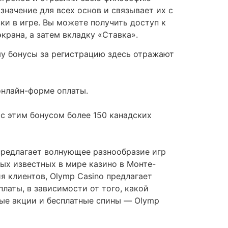
значение для всех основ и связывает их с
вки в игре. Вы можете получить доступ к
крана, а затем вкладку «Ставка».
му бонусы за регистрацию здесь отражают
 онлайн-форме оплаты.
 с этим бонусом более 150 канадских
предлагает волнующее разнообразие игр
мых известных в мире казино в Монте-
я клиентов, Olymp Casino предлагает
латы, в зависимости от того, какой
ые акции и бесплатные спины — Olymp