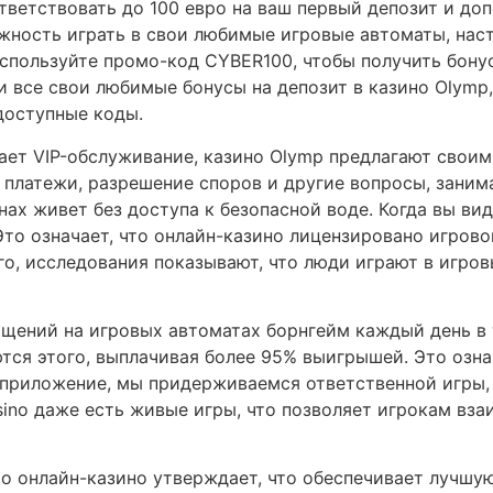
тветствовать до 100 евро на ваш первый депозит и до
жность играть в свои любимые игровые автоматы, наст
спользуйте промо-код CYBER100, чтобы получить бонус
йти все свои любимые бонусы на депозит в казино Olymp
 доступные коды.
ает VIP-обслуживание, казино Olymp предлагают свои
 платежи, разрешение споров и другие вопросы, зани
ах живет без доступа к безопасной воде. Когда вы вид
Это означает, что онлайн-казино лицензировано игрово
о, исследования показывают, что люди играют в игров
ащений на игровых автоматах борнгейм каждый день в т
тся этого, выплачивая более 95% выигрышей. Это озна
м приложение, мы придерживаемся ответственной игры,
asino даже есть живые игры, что позволяет игрокам в
то онлайн-казино утверждает, что обеспечивает лучшу