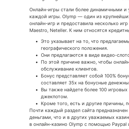
Онлайн-игры стали более динамичными и у
каждой игры. Olymp — один из крупнейши
онлайн-игр и предоставила несколько игр 
Maestro, Neteller. К ним относятся креди
Это указывает на то, что предлагаем
географического положения.
Они предлагаются в виде видео-слот
По этой причине важно, чтобы онлай
обслуживание клиентов.
Бонус представляет собой 100% бону
составляет 35x на бонусные денежны
Вы также найдете более 100 игровых
джекпотом.
Кроме того, есть и другие причины, 
Почти каждый раздел сайта предназначен 
деньгами, что и в других уважаемых казин
в онлайн-казино Olymp с помощью Paypal ил