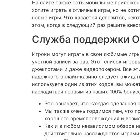
На сайте также есть мобильные приложен
хотите играть в отличные игры, но не хо
новые игры. Что касается депозитов, нек
этом, когда в следующий раз решите внест
Служба поддержки O
Игроки могут играть в свои любимые игры
учетной записи за раз. Этот список игро
джекпотами и даже видеопокером. Все эти
надежного онлайн-казино следует ожидать
используете один из этих кодов, вы може
насладиться первым из наших 100% бонусо
Это означает, что каждая сделанная 
Мы также очень гордимся тем, что п
хорошего времяпровождения и возмо
Как и в любом независимом обзоре и
действительно наслаждаются играми 