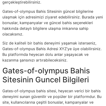
gerçekleştirebilirsiniz.
Gates-of-olympus Bahis Sitesinin güncel bilgilerine
ulaşmak için adresimizi ziyaret edebilirsiniz. Burada yeni
bonuslar, kampanyalar ve güncel bahis seçenekleri
hakkında detaylı bilgilere ulaşma imkanına sahip
olacaksınız.
Siz de kaliteli bir bahis deneyimi yaşamak isterseniz,
Gates-of-olympus Bahis Adresi XYZ’ye üye olabilirsiniz.
Bu platformda heyecan dolu anlar yaşayacak ve
kazanma şansınızı artırabileceksiniz.
Gates-of-olympus Bahis
Sitesinin Guncel Bilgileri
Gates-of-olympus bahis sitesi, heyecan verici bir bahis
deneyimi sunan güvenilir ve popüler bir platformdur. Bu
site, kullanıcılarına çeşitli bonuslar, kampanyalar ve