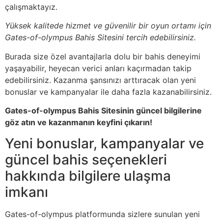
çalışmaktayız.
Yüksek kalitede hizmet ve güvenilir bir oyun ortamı için
Gates-of-olympus Bahis Sitesini tercih edebilirsiniz.
Burada size özel avantajlarla dolu bir bahis deneyimi
yaşayabilir, heyecan verici anları kaçırmadan takip
edebilirsiniz. Kazanma şansınızı arttıracak olan yeni
bonuslar ve kampanyalar ile daha fazla kazanabilirsiniz.
Gates-of-olympus Bahis Sitesinin güncel bilgilerine
göz atın ve kazanmanın keyfini çıkarın!
Yeni bonuslar, kampanyalar ve
güncel bahis seçenekleri
hakkında bilgilere ulaşma
imkanı
Gates-of-olympus platformunda sizlere sunulan yeni