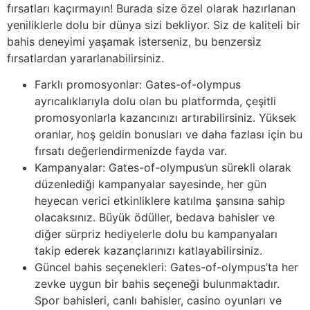
fırsatları kaçırmayın! Burada size özel olarak hazırlanan
yeniliklerle dolu bir dünya sizi bekliyor. Siz de kaliteli bir
bahis deneyimi yaşamak isterseniz, bu benzersiz
fırsatlardan yararlanabilirsiniz.
Farklı promosyonlar: Gates-of-olympus
ayrıcalıklarıyla dolu olan bu platformda, çeşitli
promosyonlarla kazancınızı artırabilirsiniz. Yüksek
oranlar, hoş geldin bonusları ve daha fazlası için bu
fırsatı değerlendirmenizde fayda var.
Kampanyalar: Gates-of-olympus’un sürekli olarak
düzenlediği kampanyalar sayesinde, her gün
heyecan verici etkinliklere katılma şansına sahip
olacaksınız. Büyük ödüller, bedava bahisler ve
diğer sürpriz hediyelerle dolu bu kampanyaları
takip ederek kazançlarınızı katlayabilirsiniz.
Güncel bahis seçenekleri: Gates-of-olympus’ta her
zevke uygun bir bahis seçeneği bulunmaktadır.
Spor bahisleri, canlı bahisler, casino oyunları ve