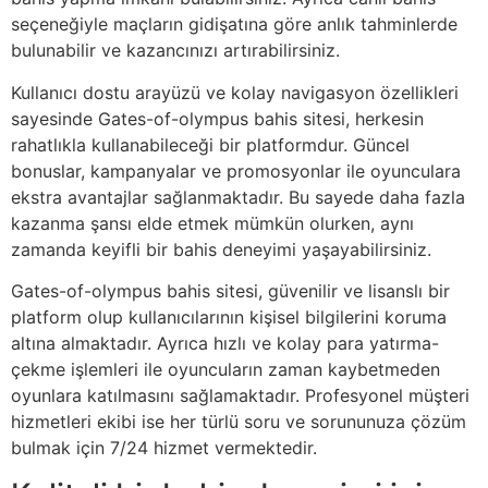
seçeneğiyle maçların gidişatına göre anlık tahminlerde
bulunabilir ve kazancınızı artırabilirsiniz.
Kullanıcı dostu arayüzü ve kolay navigasyon özellikleri
sayesinde Gates-of-olympus bahis sitesi, herkesin
rahatlıkla kullanabileceği bir platformdur. Güncel
bonuslar, kampanyalar ve promosyonlar ile oyunculara
ekstra avantajlar sağlanmaktadır. Bu sayede daha fazla
kazanma şansı elde etmek mümkün olurken, aynı
zamanda keyifli bir bahis deneyimi yaşayabilirsiniz.
Gates-of-olympus bahis sitesi, güvenilir ve lisanslı bir
platform olup kullanıcılarının kişisel bilgilerini koruma
altına almaktadır. Ayrıca hızlı ve kolay para yatırma-
çekme işlemleri ile oyuncuların zaman kaybetmeden
oyunlara katılmasını sağlamaktadır. Profesyonel müşteri
hizmetleri ekibi ise her türlü soru ve sorununuza çözüm
bulmak için 7/24 hizmet vermektedir.