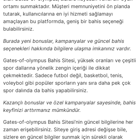
ortamı sunmaktadır. Müşteri memnuniyetini ön planda
tutarak, kullanıcılarına en iyi hizmeti sağlamayı
amaçlayan bu platformda, geniş bir bahis seçeneği
bulabilirsiniz.
Burada yeni bonuslar, kampanyalar ve güncel bahis
seçenekleri hakkında bilgilere ulaşma imkanınız vardır.
Gates-of-olympus Bahis Sitesi, yüksek oranları ve çeşitli
spor dallarına yönelik zengin içeriği ile dikkat
çekmektedir. Sadece futbol değil, basketbol, tenis,
voleybol gibi popüler sporların yanı sıra daha pek çok
spor dalında da bahis yapabilirsiniz.
Kazançlı bonuslar ve özel kampanyalar sayesinde, bahis
keyfinizi arttırmanız mümkündür.
Gates-of-olympus Bahis Sitesi’nin güncel bilgilerine her
zaman erişebilirsiniz. Siteye giriş adresi değişse bile,
sizlere en güncel bilgiler sunmak için sürekli olarak