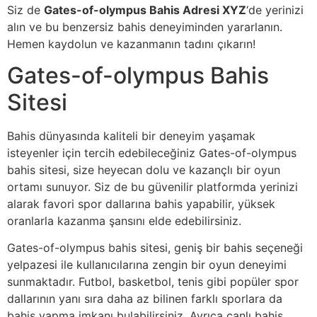
Siz de
Gates-of-olympus Bahis Adresi XYZ
‘de yerinizi
alın ve bu benzersiz bahis deneyiminden yararlanın.
Hemen kaydolun ve kazanmanın tadını çıkarın!
Gates-of-olympus Bahis
Sitesi
Bahis dünyasında kaliteli bir deneyim yaşamak
isteyenler için tercih edebileceğiniz Gates-of-olympus
bahis sitesi, size heyecan dolu ve kazançlı bir oyun
ortamı sunuyor. Siz de bu güvenilir platformda yerinizi
alarak favori spor dallarına bahis yapabilir, yüksek
oranlarla kazanma şansını elde edebilirsiniz.
Gates-of-olympus bahis sitesi, geniş bir bahis seçeneği
yelpazesi ile kullanıcılarına zengin bir oyun deneyimi
sunmaktadır. Futbol, basketbol, tenis gibi popüler spor
dallarının yanı sıra daha az bilinen farklı sporlara da
bahis yapma imkanı bulabilirsiniz. Ayrıca canlı bahis