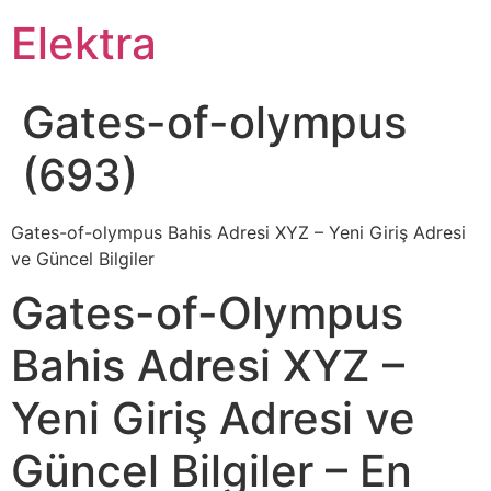
Elektra
Gates-of-olympus
(693)
Gates-of-olympus Bahis Adresi XYZ – Yeni Giriş Adresi
ve Güncel Bilgiler
Gates-of-Olympus
Bahis Adresi XYZ –
Yeni Giriş Adresi ve
Güncel Bilgiler – En