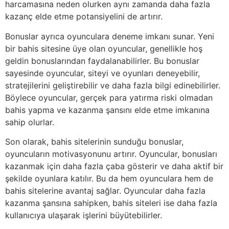
harcamasına neden olurken aynı zamanda daha fazla
kazanç elde etme potansiyelini de artırır.
Bonuslar ayrıca oyunculara deneme imkanı sunar. Yeni
bir bahis sitesine üye olan oyuncular, genellikle hoş
geldin bonuslarından faydalanabilirler. Bu bonuslar
sayesinde oyuncular, siteyi ve oyunları deneyebilir,
stratejilerini geliştirebilir ve daha fazla bilgi edinebilirler.
Böylece oyuncular, gerçek para yatırma riski olmadan
bahis yapma ve kazanma şansını elde etme imkanına
sahip olurlar.
Son olarak, bahis sitelerinin sunduğu bonuslar,
oyuncuların motivasyonunu artırır. Oyuncular, bonusları
kazanmak için daha fazla çaba gösterir ve daha aktif bir
şekilde oyunlara katılır. Bu da hem oyunculara hem de
bahis sitelerine avantaj sağlar. Oyuncular daha fazla
kazanma şansına sahipken, bahis siteleri ise daha fazla
kullanıcıya ulaşarak işlerini büyütebilirler.