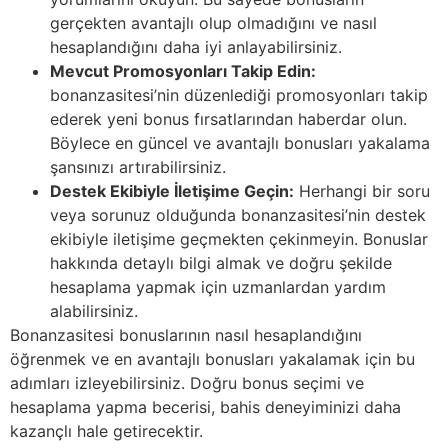
gerçekten avantajlı olup olmadığını ve nasıl
hesaplandığını daha iyi anlayabilirsiniz.
Mevcut Promosyonları Takip Edin:
bonanzasitesi’nin düzenlediği promosyonları takip
ederek yeni bonus fırsatlarından haberdar olun.
Böylece en güncel ve avantajlı bonusları yakalama
şansınızı artırabilirsiniz.
Destek Ekibiyle İletişime Geçin:
Herhangi bir soru
veya sorunuz olduğunda bonanzasitesi’nin destek
ekibiyle iletişime geçmekten çekinmeyin. Bonuslar
hakkında detaylı bilgi almak ve doğru şekilde
hesaplama yapmak için uzmanlardan yardım
alabilirsiniz.
Bonanzasitesi bonuslarının nasıl hesaplandığını
öğrenmek ve en avantajlı bonusları yakalamak için bu
adımları izleyebilirsiniz. Doğru bonus seçimi ve
hesaplama yapma becerisi, bahis deneyiminizi daha
kazançlı hale getirecektir.