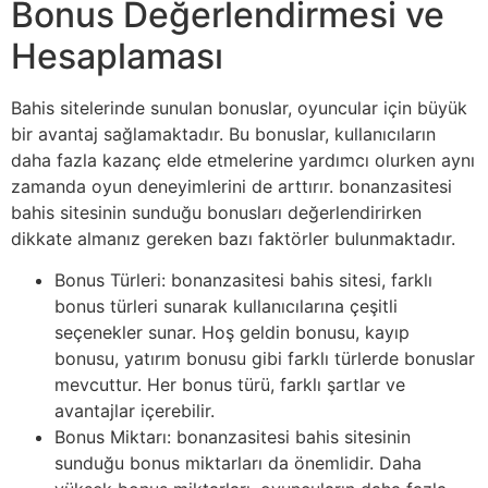
Bonus Değerlendirmesi ve
Hesaplaması
Bahis sitelerinde sunulan bonuslar, oyuncular için büyük
bir avantaj sağlamaktadır. Bu bonuslar, kullanıcıların
daha fazla kazanç elde etmelerine yardımcı olurken aynı
zamanda oyun deneyimlerini de arttırır. bonanzasitesi
bahis sitesinin sunduğu bonusları değerlendirirken
dikkate almanız gereken bazı faktörler bulunmaktadır.
Bonus Türleri: bonanzasitesi bahis sitesi, farklı
bonus türleri sunarak kullanıcılarına çeşitli
seçenekler sunar. Hoş geldin bonusu, kayıp
bonusu, yatırım bonusu gibi farklı türlerde bonuslar
mevcuttur. Her bonus türü, farklı şartlar ve
avantajlar içerebilir.
Bonus Miktarı: bonanzasitesi bahis sitesinin
sunduğu bonus miktarları da önemlidir. Daha