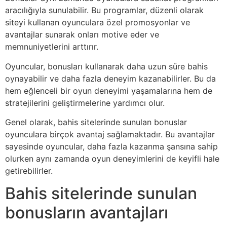
aracılığıyla sunulabilir. Bu programlar, düzenli olarak
siteyi kullanan oyunculara özel promosyonlar ve
avantajlar sunarak onları motive eder ve
memnuniyetlerini arttırır.
Oyuncular, bonusları kullanarak daha uzun süre bahis
oynayabilir ve daha fazla deneyim kazanabilirler. Bu da
hem eğlenceli bir oyun deneyimi yaşamalarına hem de
stratejilerini geliştirmelerine yardımcı olur.
Genel olarak, bahis sitelerinde sunulan bonuslar
oyunculara birçok avantaj sağlamaktadır. Bu avantajlar
sayesinde oyuncular, daha fazla kazanma şansına sahip
olurken aynı zamanda oyun deneyimlerini de keyifli hale
getirebilirler.
Bahis sitelerinde sunulan
bonusların avantajları