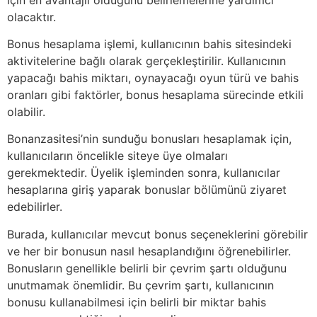
olacaktır.
Bonus hesaplama işlemi, kullanıcının bahis sitesindeki
aktivitelerine bağlı olarak gerçekleştirilir. Kullanıcının
yapacağı bahis miktarı, oynayacağı oyun türü ve bahis
oranları gibi faktörler, bonus hesaplama sürecinde etkili
olabilir.
Bonanzasitesi’nin sunduğu bonusları hesaplamak için,
kullanıcıların öncelikle siteye üye olmaları
gerekmektedir. Üyelik işleminden sonra, kullanıcılar
hesaplarına giriş yaparak bonuslar bölümünü ziyaret
edebilirler.
Burada, kullanıcılar mevcut bonus seçeneklerini görebilir
ve her bir bonusun nasıl hesaplandığını öğrenebilirler.
Bonusların genellikle belirli bir çevrim şartı olduğunu
unutmamak önemlidir. Bu çevrim şartı, kullanıcının
bonusu kullanabilmesi için belirli bir miktar bahis