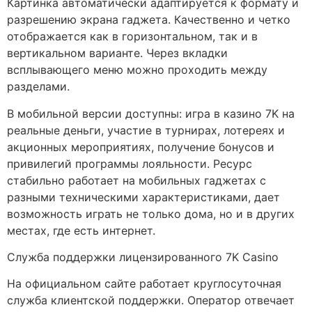
Картинка автоматически адаптируется к формату и
разрешению экрана гаджета. Качественно и четко
отображается как в горизонтальном, так и в
вертикальном варианте. Через вкладки
всплывающего меню можно проходить между
разделами.
В мобильной версии доступны: игра в казино 7K на
реальные деньги, участие в турнирах, лотереях и
акционных мероприятиях, получение бонусов и
привилегий программы лояльности. Ресурс
стабильно работает на мобильных гаджетах с
разными техническими характеристиками, дает
возможность играть не только дома, но и в других
местах, где есть интернет.
Служба поддержки лицензированного 7K Casino
На официальном сайте работает круглосуточная
служба клиентской поддержки. Оператор отвечает