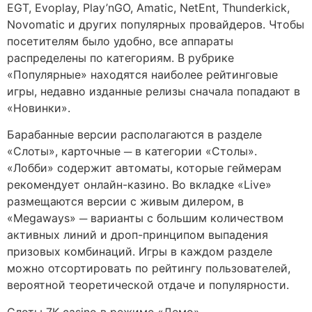
EGT, Evoplay, Play’nGO, Amatic, NetEnt, Thunderkick,
Novomatic и других популярных провайдеров. Чтобы
посетителям было удобно, все аппараты
распределены по категориям. В рубрике
«Популярные» находятся наиболее рейтинговые
игры, недавно изданные релизы сначала попадают в
«Новинки».
Барабанные версии располагаются в разделе
«Слоты», карточные ─ в категории «Столы».
«Лобби» содержит автоматы, которые геймерам
рекомендует онлайн-казино. Во вкладке «Live»
размещаются версии с живым дилером, в
«Megaways» ─ варианты с большим количеством
активных линий и дроп-принципом выпадения
призовых комбинаций. Игры в каждом разделе
можно отсортировать по рейтингу пользователей,
вероятной теоретической отдаче и популярности.
Слоты 7K casino в режиме «Демо»