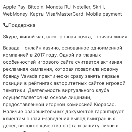
Apple Pay, Bitcoin, Moneta RU, Neteller, Skrill,
WebMoney, Карты Visa/MasterCard, Mobile payment
Поддержка
Skype, живой чат, электронная почта, горячая линия
Вавада – онлайн казино, основанное одноименной
компанией в 2017 году. Одной из главных
особенностей игрового сайта считается активная
рекламная кампания, которая позволила новому
бренду Vavada практически сразу занять первые
позиции в рейтингах авторитетных сайтов игровой
тематики. Деятельность виртуального клуба
осуществляется на основе лицензии,
предоставленной игорной комиссией Кюрасао.
Наличие разрешительных документов гарантирует
клиентам онлайн-заведения вывод выигранных
денег, высокое качество софта и защиту личных