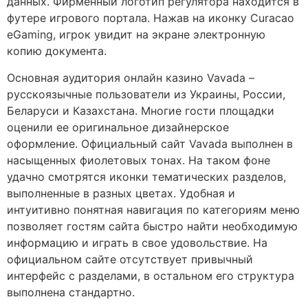
данных. Фирменный логотип регулятора находится в
футере игрового портала. Нажав на иконку Curacao
eGaming, игрок увидит на экране электронную
копию документа.
Основная аудитория онлайн казино Vavada –
русскоязычные пользователи из Украины, России,
Беларуси и Казахстана. Многие гости площадки
оценили ее оригинальное дизайнерское
оформление. Официальный сайт Vavada выполнен в
насыщенных фиолетовых тонах. На таком фоне
удачно смотрятся иконки тематических разделов,
выполненные в разных цветах. Удобная и
интуитивно понятная навигация по категориям меню
позволяет гостям сайта быстро найти необходимую
информацию и играть в свое удовольствие. На
официальном сайте отсутствует привычный
интерфейс с разделами, в остальном его структура
выполнена стандартно.