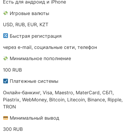
Есть для андроид и iPhone
Игровые валюты
USD, RUB, EUR, KZT
Быстрая регистрация
через e-mail, социальные сети, телефон
Минимальное пополнение
100 RUB
Платежные системы
Онлайн-банкинг, Visa, Maestro, MaterCard, СБП,
Piastrix, WebMoney, Bitcoin, Litecoin, Binance, Ripple,
TRON
Минимальный вывод
300 RUB