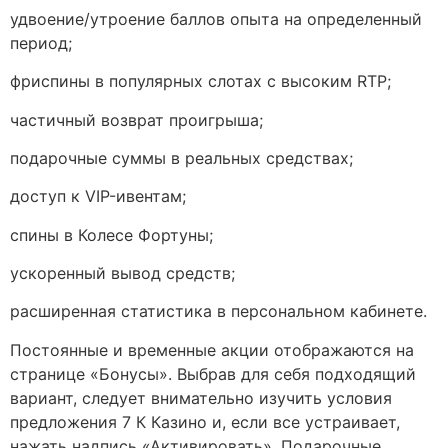
удвоение/утроение баллов опыта на определенный
период;
фриспины в популярных слотах с высоким RTP;
частичный возврат проигрыша;
подарочные суммы в реальных средствах;
доступ к VIP-ивентам;
спины в Колесе Фортуны;
ускоренный вывод средств;
расширенная статистика в персональном кабинете.
Постоянные и временные акции отображаются на
странице «Бонусы». Выбрав для себя подходящий
вариант, следует внимательно изучить условия
предложения 7 К Казино и, если все устраивает,
нажать надпись «Активировать». Подарочные