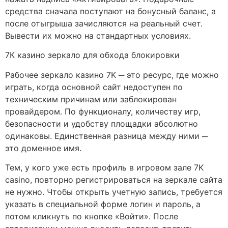
средства сначала поступают на бонусный баланс, а
после отыгрыша зачисляются на реальный счет.
Вывести их можно на стандартных условиях.
7К казино зеркало для обхода блокировки
Рабочее зеркало казино 7K ─ это ресурс, где можно
играть, когда основной сайт недоступен по
техническим причинам или заблокирован
провайдером. По функционалу, количеству игр,
безопасности и удобству площадки абсолютно
одинаковы. Единственная разница между ними ─
это доменное имя.
Тем, у кого уже есть профиль в игровом зале 7K
casino, повторно регистрироваться на зеркале сайта
не нужно. Чтобы открыть учетную запись, требуется
указать в специальной форме логин и пароль, а
потом кликнуть по кнопке «Войти». После