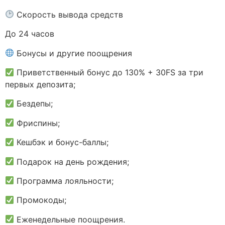
Скорость вывода средств
До 24 часов
Бонусы и другие поощрения
Приветственный бонус до 130% + 30FS за три
первых депозита;
Бездепы;
Фриспины;
Кешбэк и бонус-баллы;
Подарок на день рождения;
Программа лояльности;
Промокоды;
Еженедельные поощрения.