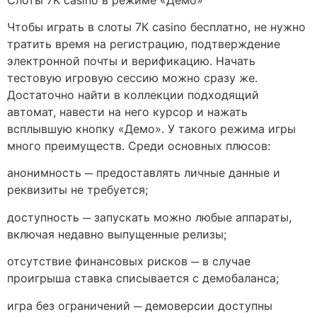
Чтобы играть в слоты 7К casino бесплатно, не нужно
тратить время на регистрацию, подтверждение
электронной почты и верификацию. Начать
тестовую игровую сессию можно сразу же.
Достаточно найти в коллекции подходящий
автомат, навести на него курсор и нажать
всплывшую кнопку «Демо». У такого режима игры
много преимуществ. Среди основных плюсов:
анонимность ─ предоставлять личные данные и
реквизиты не требуется;
доступность ─ запускать можно любые аппараты,
включая недавно выпущенные релизы;
отсутствие финансовых рисков ─ в случае
проигрыша ставка списывается с демобаланса;
игра без ограничений ─ демоверсии доступны