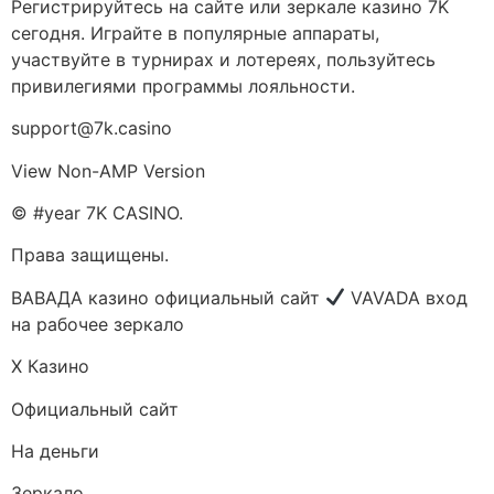
Регистрируйтесь на сайте или зеркале казино 7K
сегодня. Играйте в популярные аппараты,
участвуйте в турнирах и лотереях, пользуйтесь
привилегиями программы лояльности.
support@7k.casino
View Non-AMP Version
© #year 7K CASINO.
Права защищены.
ВАВАДА казино официальный сайт
VAVADA вход
на рабочее зеркало
X Казино
Официальный сайт
На деньги
Зеркало