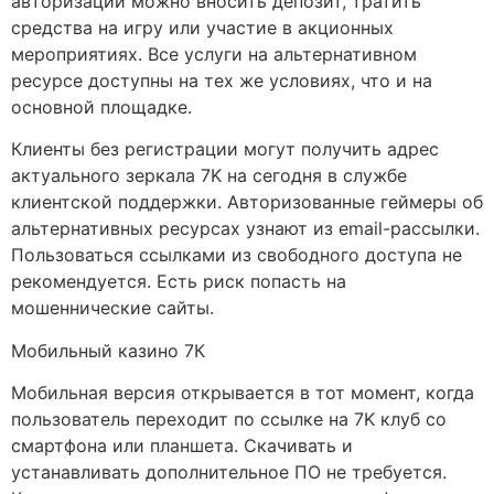
авторизации можно вносить депозит, тратить
средства на игру или участие в акционных
мероприятиях. Все услуги на альтернативном
ресурсе доступны на тех же условиях, что и на
основной площадке.
Клиенты без регистрации могут получить адрес
актуального зеркала 7K на сегодня в службе
клиентской поддержки. Авторизованные геймеры об
альтернативных ресурсах узнают из email-рассылки.
Пользоваться ссылками из свободного доступа не
рекомендуется. Есть риск попасть на
мошеннические сайты.
Мобильный казино 7К
Мобильная версия открывается в тот момент, когда
пользователь переходит по ссылке на 7K клуб со
смартфона или планшета. Скачивать и
устанавливать дополнительное ПО не требуется.