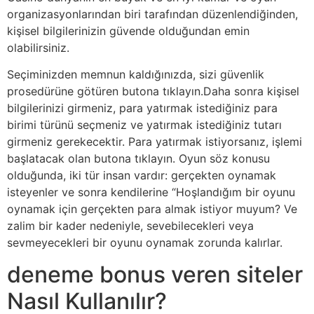
organizasyonlarından biri tarafından düzenlendiğinden,
kişisel bilgilerinizin güvende olduğundan emin
olabilirsiniz.
Seçiminizden memnun kaldığınızda, sizi güvenlik
prosedürüne götüren butona tıklayın.Daha sonra kişisel
bilgilerinizi girmeniz, para yatırmak istediğiniz para
birimi türünü seçmeniz ve yatırmak istediğiniz tutarı
girmeniz gerekecektir. Para yatırmak istiyorsanız, işlemi
başlatacak olan butona tıklayın. Oyun söz konusu
olduğunda, iki tür insan vardır: gerçekten oynamak
isteyenler ve sonra kendilerine “Hoşlandığım bir oyunu
oynamak için gerçekten para almak istiyor muyum? Ve
zalim bir kader nedeniyle, sevebilecekleri veya
sevmeyecekleri bir oyunu oynamak zorunda kalırlar.
deneme bonus veren siteler
Nasıl Kullanılır?