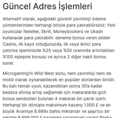
Güncel Adres İşlemleri
Alternatif olarak, aşağıdaki güvenli çevrimiçi ödeme
yöntemlerinden herhangi biriyle para yatırabilirsiniz: Yeni
oyuncular Neteller, Skrill, Moneybookers ve Ukash
kullanarak para yatırabilir. deneme bonus veren siteler
Casino, ilk kayıt olduğunuzda, ilk veya ikinci para
yatırma işleminizde %25 veya %50 oranında artırılabilen
%100 eşleşme bonusu ve ayrıca 2 diğer nakit bonus
sunar.
Microgaming’in Wild West slotu, hem çevrimiçi hem de
mobil olarak oynanabilecek en popüler slotlardan biridir.
Bu batı temalı oyun, kazandıktan sonra 30’a kadar
bedava dönüş artışı sağlamak için makaralarda gizli
bonus sembolleri bulunan 4 makaralı bir çıkrık içerir.
Herhangi bir dönüşte maksimum kazanç 1.000 £ ve en
büyük ikramiye 8.999x bahis miktarıdır ve şaşırtıcı bir
şekilde 8.999.000 £ kazanma potansiyeli vardır! Başka