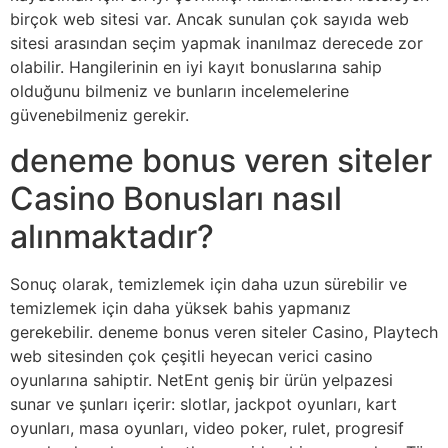
birçok web sitesi var. Ancak sunulan çok sayıda web
sitesi arasından seçim yapmak inanılmaz derecede zor
olabilir. Hangilerinin en iyi kayıt bonuslarına sahip
olduğunu bilmeniz ve bunların incelemelerine
güvenebilmeniz gerekir.
deneme bonus veren siteler
Casino Bonusları nasıl
alınmaktadır?
Sonuç olarak, temizlemek için daha uzun sürebilir ve
temizlemek için daha yüksek bahis yapmanız
gerekebilir. deneme bonus veren siteler Casino, Playtech
web sitesinden çok çeşitli heyecan verici casino
oyunlarına sahiptir. NetEnt geniş bir ürün yelpazesi
sunar ve şunları içerir: slotlar, jackpot oyunları, kart
oyunları, masa oyunları, video poker, rulet, progresif