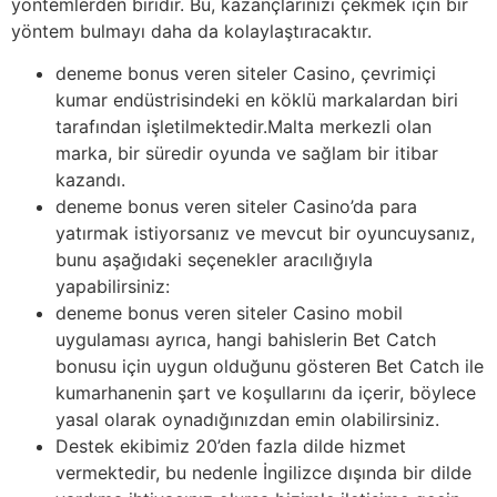
yöntemlerden biridir. Bu, kazançlarınızı çekmek için bir
yöntem bulmayı daha da kolaylaştıracaktır.
deneme bonus veren siteler Casino, çevrimiçi
kumar endüstrisindeki en köklü markalardan biri
tarafından işletilmektedir.Malta merkezli olan
marka, bir süredir oyunda ve sağlam bir itibar
kazandı.
deneme bonus veren siteler Casino’da para
yatırmak istiyorsanız ve mevcut bir oyuncuysanız,
bunu aşağıdaki seçenekler aracılığıyla
yapabilirsiniz:
deneme bonus veren siteler Casino mobil
uygulaması ayrıca, hangi bahislerin Bet Catch
bonusu için uygun olduğunu gösteren Bet Catch ile
kumarhanenin şart ve koşullarını da içerir, böylece
yasal olarak oynadığınızdan emin olabilirsiniz.
Destek ekibimiz 20’den fazla dilde hizmet
vermektedir, bu nedenle İngilizce dışında bir dilde