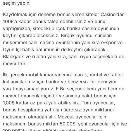
seçim yapın.
Kaydolmak için deneme bonus veren siteler Casino’dan
100£’a kadar bonus talep edebilirsiniz ve bunu
yaptığınızda, sitedeki birçok harika casino oyununun
keyfini çıkarabileceksiniz. Birçok oyuncu, sunulan
mükemmel canlı casino oyunlarının yanı sıra e-spor ve
Oyun İçi bahis bölümünün de keyfini çıkaracak.
Blackjack ve ruletin yanı sıra, canlı oyun seçenekleri de
mevcuttur.
İlk gerçek mobil kumarhanemiz olarak, mobil ve tablet
kullanıcılarımız için harika ve benzersiz bir deneyim
yaratmayı amaçlıyoruz. F Bu seçenek hem yeni hem de
mevcut oyuncular içindir ve anında nakit bonus için
1,00$ kadar az para yatırabilirsiniz. Tüm oyuncular,
bonus hesaplarına yatırılan ücretsiz oyun miktarını
maksimum olmadan alır. Mevcut oyuncular için
maksimum bonus miktarı 50,00$, yeni oyuncular için ise
100,00$’dır. En sevdiğiniz ücretsiz döndürme