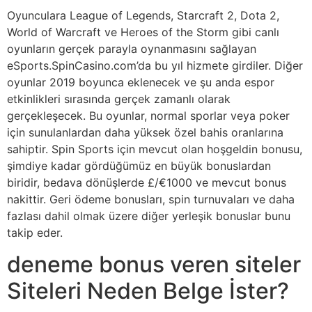
Oyunculara League of Legends, Starcraft 2, Dota 2,
World of Warcraft ve Heroes of the Storm gibi canlı
oyunların gerçek parayla oynanmasını sağlayan
eSports.SpinCasino.com’da bu yıl hizmete girdiler. Diğer
oyunlar 2019 boyunca eklenecek ve şu anda espor
etkinlikleri sırasında gerçek zamanlı olarak
gerçekleşecek. Bu oyunlar, normal sporlar veya poker
için sunulanlardan daha yüksek özel bahis oranlarına
sahiptir. Spin Sports için mevcut olan hoşgeldin bonusu,
şimdiye kadar gördüğümüz en büyük bonuslardan
biridir, bedava dönüşlerde £/€1000 ve mevcut bonus
nakittir. Geri ödeme bonusları, spin turnuvaları ve daha
fazlası dahil olmak üzere diğer yerleşik bonuslar bunu
takip eder.
deneme bonus veren siteler
Siteleri Neden Belge İster?