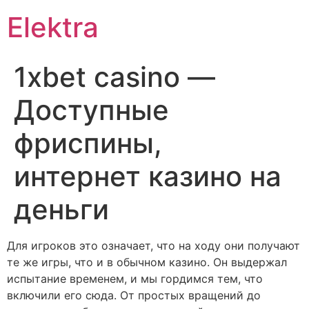
Elektra
1xbet casino —
Доступные
фриспины,
интернет казино на
деньги
Для игроков это означает, что на ходу они получают
те же игры, что и в обычном казино. Он выдержал
испытание временем, и мы гордимся тем, что
включили его сюда. От простых вращений до