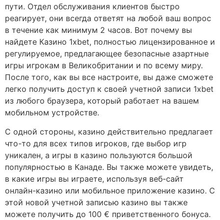
пути. Отдел обслуживания клиентов быстро
реагирует, они всегда ответят на любой ваш вопрос
в течение как минимум 2 часов. Вот почему вы
найдете Казино 1xbet, полностью лицензированное и
регулируемое, предлагающее безопасные азартные
игры игрокам в Великобритании и по всему миру.
После того, как вы все настроите, вы даже сможете
легко получить доступ к своей учетной записи 1xbet
из любого браузера, который работает на вашем
мобильном устройстве.
С одной стороны, казино действительно предлагает
что-то для всех типов игроков, где выбор игр
уникален, а игры в казино пользуются большой
популярностью в Канаде. Вы также можете увидеть,
в какие игры вы играете, используя веб-сайт
онлайн-казино или мобильное приложение казино. С
этой новой учетной записью казино вы также
можете получить до 100 € приветственного бонуса.