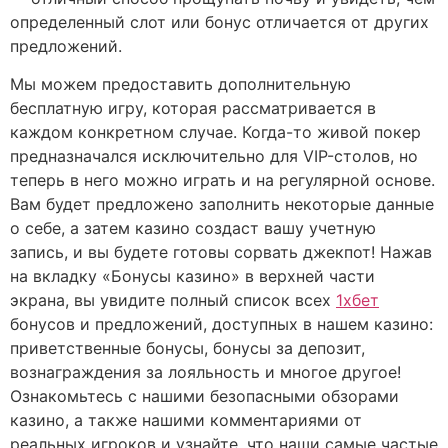
определенный слот или бонус отличается от других
предложений.
Мы можем предоставить дополнительную
бесплатную игру, которая рассматривается в
каждом конкретном случае. Когда-то живой покер
предназначался исключительно для VIP-столов, но
теперь в него можно играть и на регулярной основе.
Вам будет предложено заполнить некоторые данные
о себе, а затем казино создаст вашу учетную
запись, и вы будете готовы сорвать джекпот! Нажав
на вкладку «Бонусы казино» в верхней части
экрана, вы увидите полный список всех
1хбет
бонусов и предложений, доступных в нашем казино:
приветственные бонусы, бонусы за депозит,
вознаграждения за лояльность и многое другое!
Ознакомьтесь с нашими безопасными обзорами
казино, а также нашими комментариями от
реальных игроков и узнайте, что наши самые частые