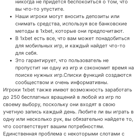
никогда не придется беспокоиться о том, что
вы что-то упустите.
Наши игроки могут вносить депозиты или
снимать средства, используя все банковские
методы в 1xbet, которые они предпочитают.
В 1xbet есть все, что вам может понадобиться
для мобильных игр, и каждый найдет что-то
для себя.
Это гарантирует, что пользователь не
пропустит ни одну из игр и сэкономит время на
поиске нужных игр.Списки функций создаются
сообществом и очень информативны.
Игроки 1xbet также имеют возможность заработать
до 250 бесплатных вращений в любой из игр по
своему выбору, поскольку они входят в свою
учетную запись каждый день. Любите ли вы играть в
одну или несколько рук, вы обязательно найдете то,
что соответствует вашим потребностям.
Единственная проблема с некоторыми слотами с