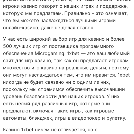
игроки казино говорят о наших играх и поддержке,
которую мы предлагаем. Правильно – это означает,
что вы можете наслаждаться лучшими играми
онлайн-казино, даже не делая ставок.
У нас есть широкий выбор игр для казино и более
500 лучших игр от поставщика программного
обеспечения Microgaming. 1xbet — это ваш любимый
сайт для игр казино, так как он предлагает игрокам
множество игр казино на реальные деньги, поэтому
они могут наслаждаться тем, что им нравится. 1xbet
никогда не будет связано ни с одним из них,
поскольку мы стремимся обеспечить высочайший
уровень безопасности для наших игроков. У них
есть целый ряд различных игр, которые они
предлагают, включая такие игры, как игровые
автоматы, блэкджек, игры в видеопокер и рулетку.
Казино 1xbet ничем не отличается, но с