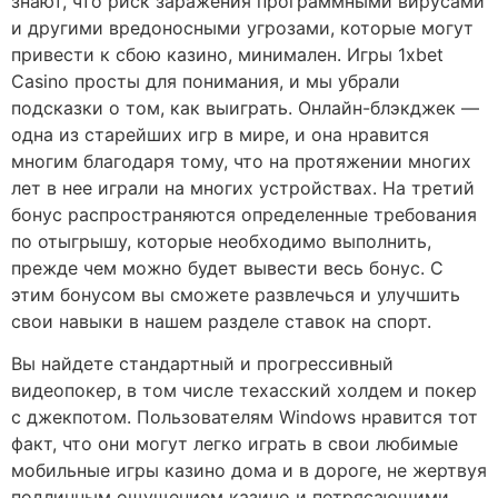
знают, что риск заражения программными вирусами
и другими вредоносными угрозами, которые могут
привести к сбою казино, минимален. Игры 1xbet
Casino просты для понимания, и мы убрали
подсказки о том, как выиграть. Онлайн-блэкджек —
одна из старейших игр в мире, и она нравится
многим благодаря тому, что на протяжении многих
лет в нее играли на многих устройствах. На третий
бонус распространяются определенные требования
по отыгрышу, которые необходимо выполнить,
прежде чем можно будет вывести весь бонус. С
этим бонусом вы сможете развлечься и улучшить
свои навыки в нашем разделе ставок на спорт.
Вы найдете стандартный и прогрессивный
видеопокер, в том числе техасский холдем и покер
с джекпотом. Пользователям Windows нравится тот
факт, что они могут легко играть в свои любимые
мобильные игры казино дома и в дороге, не жертвуя
подлинным ощущением казино и потрясающими