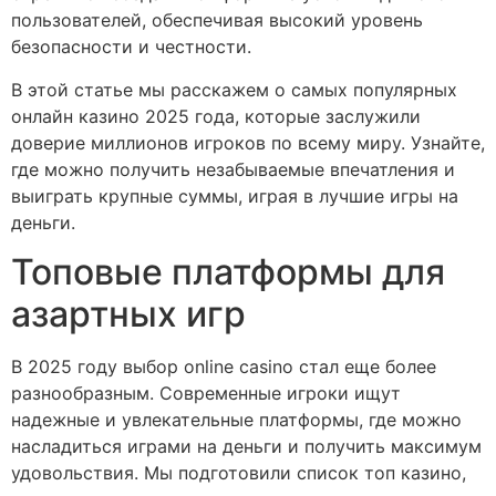
пользователей, обеспечивая высокий уровень
безопасности и честности.
В этой статье мы расскажем о самых популярных
oнлайн казино 2025 года, которые заслужили
доверие миллионов игроков по всему миру. Узнайте,
где можно получить незабываемые впечатления и
выиграть крупные суммы, играя в лучшие игры на
деньги.
Топовые платформы для
азартных игр
В 2025 году выбор online casino стал еще более
разнообразным. Современные игроки ищут
надежные и увлекательные платформы, где можно
насладиться играми на деньги и получить максимум
удовольствия. Мы подготовили список топ казино,