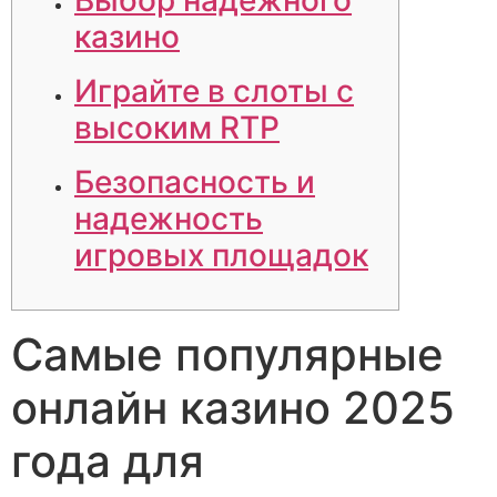
Выбор надежного
казино
Играйте в слоты с
высоким RTP
Безопасность и
надежность
игровых площадок
Самые популярные
онлайн казино 2025
года для