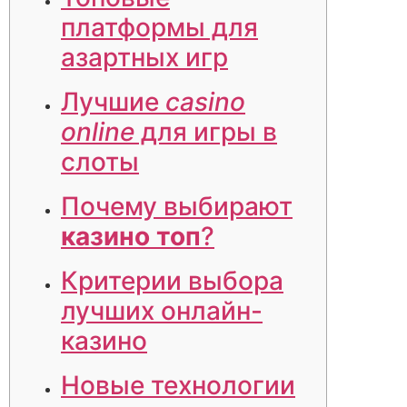
платформы для
азартных игр
Лучшие
casino
online
для игры в
слоты
Почему выбирают
казино топ
?
Критерии выбора
лучших онлайн-
казино
Новые технологии