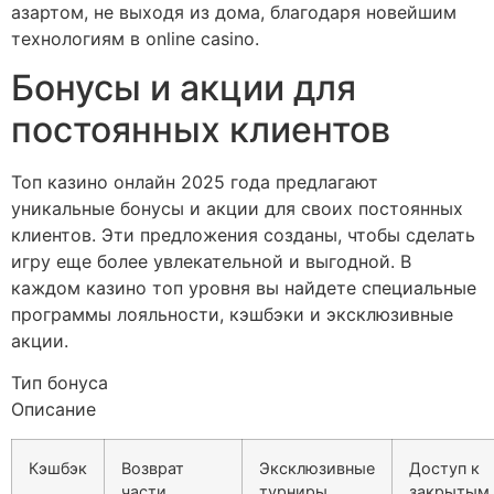
азартом, не выходя из дома, благодаря новейшим
технологиям в online casino.
Бонусы и акции для
постоянных клиентов
Топ казино онлайн 2025 года предлагают
уникальные бонусы и акции для своих постоянных
клиентов. Эти предложения созданы, чтобы сделать
игру еще более увлекательной и выгодной. В
каждом казино топ уровня вы найдете специальные
программы лояльности, кэшбэки и эксклюзивные
акции.
Тип бонуса
Описание
Кэшбэк
Возврат
Эксклюзивные
Доступ к
части
турниры
закрытым