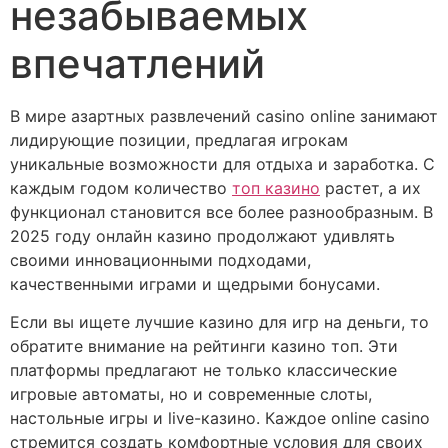
незабываемых
впечатлений
В мире азартных развлечений casino online занимают
лидирующие позиции, предлагая игрокам
уникальные возможности для отдыха и заработка. С
каждым годом количество
топ казино
растет, а их
функционал становится все более разнообразным. В
2025 году онлайн казино продолжают удивлять
своими инновационными подходами,
качественными играми и щедрыми бонусами.
Если вы ищете лучшие казино для игр на деньги, то
обратите внимание на рейтинги казино топ. Эти
платформы предлагают не только классические
игровые автоматы, но и современные слоты,
настольные игры и live-казино. Каждое online casino
стремится создать комфортные условия для своих