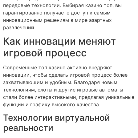
передовые технологии. Выбирая казино топ, вы
гарантированно получаете доступ к самым
инновационным решениям в мире азартных
развлечений.
Как инновации меняют
игровой процесс
Современные топ казино активно внедряют
инновации, чтобы сделать игровой процесс более
захватывающим и удобным. Благодаря новым
технологиям, слоты и другие игровые автоматы
стали более интерактивными, предлагая уникальные
функции и графику высокого качества.
Технологии виртуальной
реальности