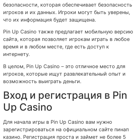
безопасности, которая обеспечивает безопасность
игроков и их данных. Игроки могут быть уверены,
что их информация будет защищена.
Pin Up Casino также предлагает мобильную версию
сайта, которая позволяет игрокам играть в любое
время и в любом месте, где есть доступ к
интернету.
В целом, Pin Up Casino – это отличное место для
игроков, которые ищут развлекательный опыт и
возможность выиграть деньги.
Вход и регистрация в Pin
Up Casino
Для начала игры в Pin Up Casino вам нужно
зарегистрироваться на официальном сайте пинап
казино. Регистрация проста и займет не более 5