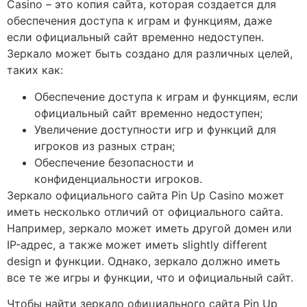
Casino – это копия сайта, которая создается для
обеспечения доступа к играм и функциям, даже
если официальный сайт временно недоступен.
Зеркало может быть создано для различных целей,
таких как:
Обеспечение доступа к играм и функциям, если
официальный сайт временно недоступен;
Увеличение доступности игр и функций для
игроков из разных стран;
Обеспечение безопасности и
конфиденциальности игроков.
Зеркало официального сайта Pin Up Casino может
иметь несколько отличий от официального сайта.
Например, зеркало может иметь другой домен или
IP-адрес, а также может иметь slightly different
design и функции. Однако, зеркало должно иметь
все те же игры и функции, что и официальный сайт.
Чтобы найти зеркало официального сайта Pin Up