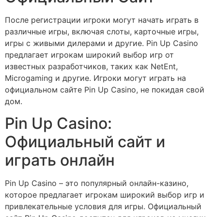
После регистрации игроки могут начать играть в
различные игры, включая слоты, карточные игры,
игры с живыми дилерами и другие. Pin Up Casino
предлагает игрокам широкий выбор игр от
известных разработчиков, таких как NetEnt,
Microgaming и другие. Игроки могут играть на
официальном сайте Pin Up Casino, не покидая свой
дом.
Pin Up Casino:
Официальный сайт и
играть онлайн
Pin Up Casino – это популярный онлайн-казино,
которое предлагает игрокам широкий выбор игр и
привлекательные условия для игры. Официальный