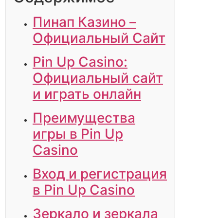
Пинап Казино –
Официальный Сайт
Pin Up Casino:
Официальный сайт
и играть онлайн
Преимущества
игры в Pin Up
Casino
Вход и регистрация
в Pin Up Casino
Зеркало и зеркала