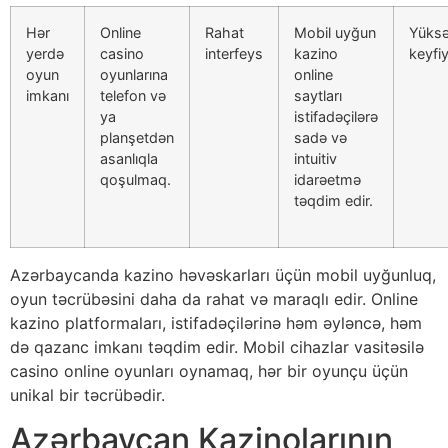
Hər
Online
Rahat
Mobil uyğun
Yüks
yerdə
casino
interfeys
kazino
keyfi
oyun
oyunlarına
online
imkanı
telefon və
saytları
ya
istifadəçilərə
planşetdən
sadə və
asanlıqla
intuitiv
qoşulmaq.
idarəetmə
təqdim edir.
Azərbaycanda kazino həvəskarları üçün mobil uyğunluq,
oyun təcrübəsini daha da rahat və maraqlı edir. Online
kazino platformaları, istifadəçilərinə həm əyləncə, həm
də qazanc imkanı təqdim edir. Mobil cihazlar vasitəsilə
casino online oyunları oynamaq, hər bir oyunçu üçün
unikal bir təcrübədir.
Azərbaycan Kazinolarının