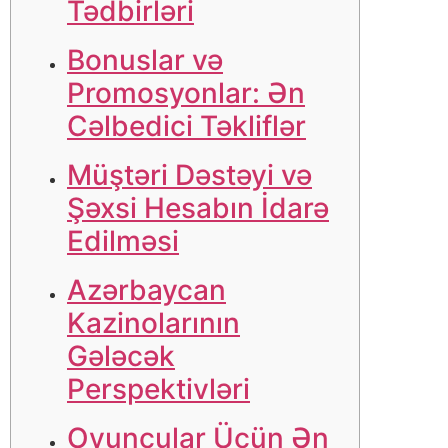
Tədbirləri
Bonuslar və
Promosyonlar: Ən
Cəlbedici Təkliflər
Müştəri Dəstəyi və
Şəxsi Hesabın İdarə
Edilməsi
Azərbaycan
Kazinolarının
Gələcək
Perspektivləri
Oyunçular Üçün Ən