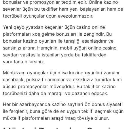
bonuslar və promosyonlar təqdim edir. Online kazino
sevənlər üçün bu təkliflər həm yeni başlayanlar, həm də
təcrübəli oyunçular üçün əvəzolunmazdır.
Yeni qeydiyyatdan keçənlər üçün casino online
platformaları xoş gəlmə bonusları ilə zəngindir. Bu
bonuslar kazino oyunları ilə tanışlığı asanlaşdırır və
şansınızı artırır. Həmçinin, mobil uyğun online casino
saytları vasitəsilə istənilən yerdə bu təkliflərdən
yararlana bilərsiniz.
Müntəzəm oyunçular üçün isə kazino oyunlari zamanı
cashback, pulsuz fırlanmalar və eksklüziv turnirlər kimi
xüsusi promosyonlar mövcuddur. Bu təkliflər kazino
təcrübənizi daha da maraqlı və qazanclı edəcək.
Hər bir azerbaycanda kazino saytlari öz bonus siyasəti
ilə fərqlənir, buna görə də ən uyğun təklifi seçmək üçün
müxtəlif platformaları araşdırmaq tövsiyə olunur.