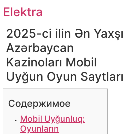
Elektra
2025-ci ilin Ən Yaxşı
Azərbaycan
Kazinoları Mobil
Uyğun Oyun Saytları
Содержимое
Mobil Uyğunluq:
Oyunların