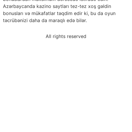
Azərbaycanda kazino saytları tez-tez xoş gəldin
bonusları və mükafatlar təqdim edir ki, bu da oyun
təcrübənizi daha da maraqlı edə bilər.
All rights reserved