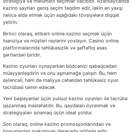
strategiya və məlumatlı seçimlər vacibdir. Azərbaycanda
kazino saytları geniş seçim təqdim edir, lakin ən yaxşı
nəticə əldə etmək üçün aşağıdakı tövsiyələrə diqqət
yetirin.
Birinci olaraq, etibarlı online kazino seçmək üçün
lisenziya və müştəri rəylərini yoxlayın. Casino online
platformalarında təhlükəsizlik və şəffaflıq əsas
şərtlərdən biridir.
Kazino oyunları oynayarkən büdcənizi qabaqcadan
müəyyənləşdirin və onu aşmamağa çalışın. Bu, həm
əyləncəli, həm də maliyyə cəhətdən təhlükəsiz oyun
təcrübəsi təmin edəcək.
Yeni başlayanlar üçün pulsuz kazino oyunları ilə təcrübə
qazanmaq məsləhətdir. Bu, qaydaları öyrənmək və
strategiyaları sınamaq üçün ideal yoldur.
Son olaraq, online kazino promosyonlarından və
bonuslardan maksimum dərəcədə istifadə edin.