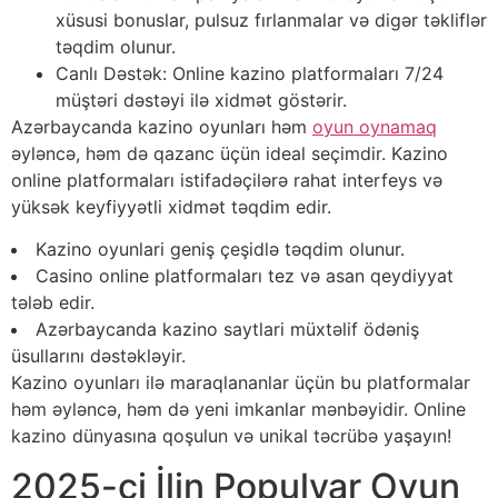
xüsusi bonuslar, pulsuz fırlanmalar və digər təkliflər
təqdim olunur.
Canlı Dəstək: Online kazino platformaları 7/24
müştəri dəstəyi ilə xidmət göstərir.
Azərbaycanda kazino oyunları həm
oyun oynamaq
əyləncə, həm də qazanc üçün ideal seçimdir. Kazino
online platformaları istifadəçilərə rahat interfeys və
yüksək keyfiyyətli xidmət təqdim edir.
Kazino oyunlari geniş çeşidlə təqdim olunur.
Casino online platformaları tez və asan qeydiyyat
tələb edir.
Azərbaycanda kazino saytlari müxtəlif ödəniş
üsullarını dəstəkləyir.
Kazino oyunları ilə maraqlananlar üçün bu platformalar
həm əyləncə, həm də yeni imkanlar mənbəyidir. Online
kazino dünyasına qoşulun və unikal təcrübə yaşayın!
2025-ci İlin Populyar Oyun