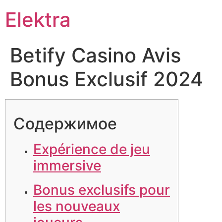
Elektra
Betify Casino Avis
Bonus Exclusif 2024
Содержимое
Expérience de jeu
immersive
Bonus exclusifs pour
les nouveaux