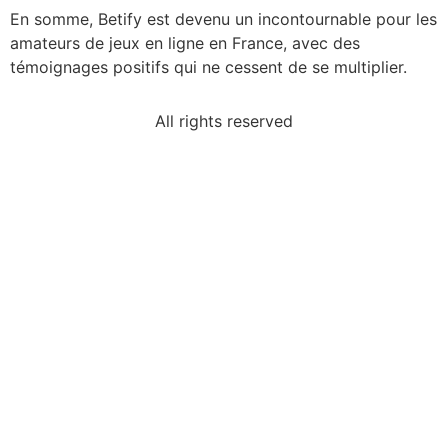
En somme, Betify est devenu un incontournable pour les
amateurs de jeux en ligne en France, avec des
témoignages positifs qui ne cessent de se multiplier.
All rights reserved