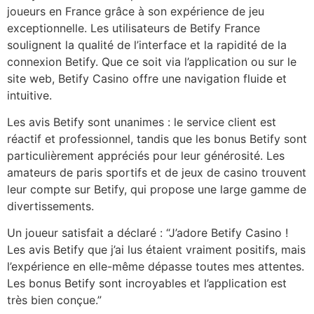
joueurs en France grâce à son expérience de jeu
exceptionnelle. Les utilisateurs de Betify France
soulignent la qualité de l’interface et la rapidité de la
connexion Betify. Que ce soit via l’application ou sur le
site web, Betify Casino offre une navigation fluide et
intuitive.
Les avis Betify sont unanimes : le service client est
réactif et professionnel, tandis que les bonus Betify sont
particulièrement appréciés pour leur générosité. Les
amateurs de paris sportifs et de jeux de casino trouvent
leur compte sur Betify, qui propose une large gamme de
divertissements.
Un joueur satisfait a déclaré : “J’adore Betify Casino !
Les avis Betify que j’ai lus étaient vraiment positifs, mais
l’expérience en elle-même dépasse toutes mes attentes.
Les bonus Betify sont incroyables et l’application est
très bien conçue.”