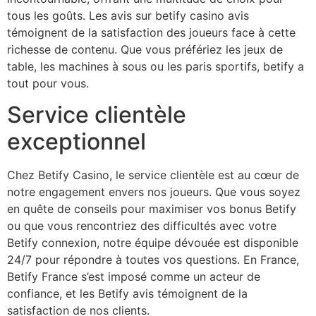
tous les goûts. Les avis sur betify casino avis
témoignent de la satisfaction des joueurs face à cette
richesse de contenu. Que vous préfériez les jeux de
table, les machines à sous ou les paris sportifs, betify a
tout pour vous.
Service clientèle
exceptionnel
Chez Betify Casino, le service clientèle est au cœur de
notre engagement envers nos joueurs. Que vous soyez
en quête de conseils pour maximiser vos bonus Betify
ou que vous rencontriez des difficultés avec votre
Betify connexion, notre équipe dévouée est disponible
24/7 pour répondre à toutes vos questions. En France,
Betify France s’est imposé comme un acteur de
confiance, et les Betify avis témoignent de la
satisfaction de nos clients.